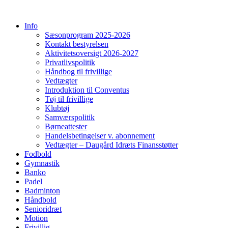
Info
Sæsonprogram 2025-2026
Kontakt bestyrelsen
Aktivitetsoversigt 2026-2027
Privatlivspolitik
Håndbog til frivillige
Vedtægter
Introduktion til Conventus
Tøj til frivillige
Klubtøj
Samværspolitik
Børneattester
Handelsbetingelser v. abonnement
Vedtægter – Daugård Idræts Finansstøtter
Fodbold
Gymnastik
Banko
Padel
Badminton
Håndbold
Senioridræt
Motion
Frivillig