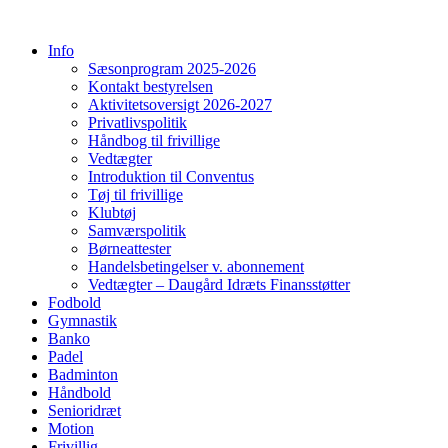
Info
Sæsonprogram 2025-2026
Kontakt bestyrelsen
Aktivitetsoversigt 2026-2027
Privatlivspolitik
Håndbog til frivillige
Vedtægter
Introduktion til Conventus
Tøj til frivillige
Klubtøj
Samværspolitik
Børneattester
Handelsbetingelser v. abonnement
Vedtægter – Daugård Idræts Finansstøtter
Fodbold
Gymnastik
Banko
Padel
Badminton
Håndbold
Senioridræt
Motion
Frivillig